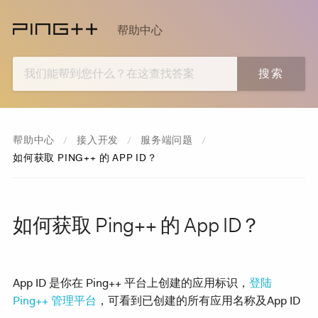
帮助中心
搜索
帮助中心
接入开发
服务端问题
CURRENT:
如何获取 PING++ 的 APP ID？
如何获取 Ping++ 的 App ID？
App ID 是你在 Ping++ 平台上创建的应用标识，
登陆
Ping++ 管理平台
，可看到已创建的所有应用名称及App ID