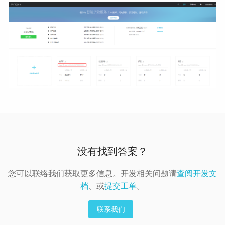
没有找到答案？
您可以联络我们获取更多信息。开发相关问题请
查阅开发文
档
、或
提交工单
。
联系我们